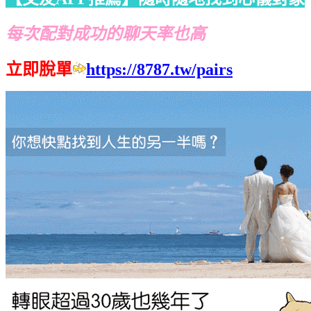
每次配對成功的聊天率也高
立即脫單
https://8787.tw/pairs