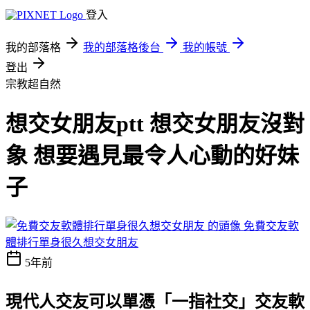
登入
我的部落格
我的部落格後台
我的帳號
登出
宗教超自然
想交女朋友ptt 想交女朋友沒對
象 想要遇見最令人心動的好妹
子
免費交友軟
體排行單身很久想交女朋友
5年前
現代人交友可以單憑「一指社交」
交友軟